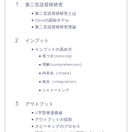
第二言語習得研究
第二言語習得研究とは
Gassの認知モデル
第二言語習得研究理論
インプット
インプットの高め方
気づき(noticing)
理解(comprehension)
内在化（intake）
統合（integration）
シャドーイング
アウトプット
U字型発達曲線
アウトプットの役割
スピーキングのプロセス