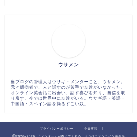
ウサメン
当ブログの管理人はウサギ・メンターこと、ウサメン。
元々臆病者で、人と話すのが苦手で友達がいなかった。
オンライン英会話に出会い、話す喜びを知り、自信を取
り戻す。今では世界中に友達がいる。ウサギ語・英語・
中国語・スペイン語を操るすごい奴。
プライバシーポリシー
免責事項
2020–2026 「メンター」が教えてくれる ペラペラオンライン英会話